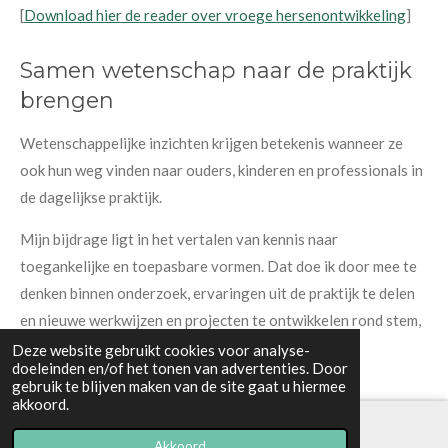
[
Download hier de reader over vroege hersenontwikkeling
]
Samen wetenschap naar de praktijk
brengen
Wetenschappelijke inzichten krijgen betekenis wanneer ze
ook hun weg vinden naar ouders, kinderen en professionals in
de dagelijkse praktijk.
Mijn bijdrage ligt in het vertalen van kennis naar
toegankelijke en toepasbare vormen. Dat doe ik door mee te
denken binnen onderzoek, ervaringen uit de praktijk te delen
en nieuwe werkwijzen en projecten te ontwikkelen rond stem,
muziek en welzijn.
Deze website gebruikt cookies voor analyse-
doeleinden en/of het tonen van advertenties. Door
gebruik te blijven maken van de site gaat u hiermee
Zo werk ik mee aan een zorgpraktijk waarin
akkoord.
wetenschappelijke kennis, professionele expertise en
ervaringskennis elkaar versterken.
Akkoord